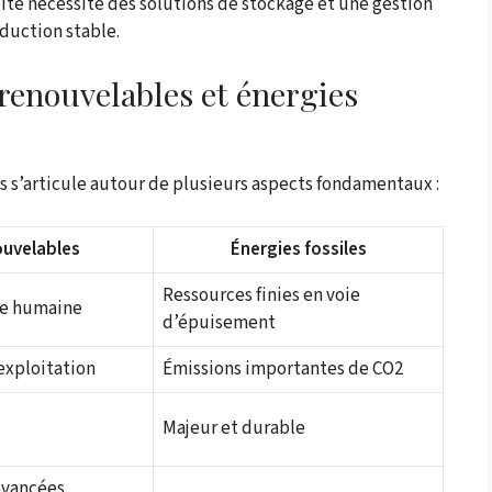
ilité nécessite des solutions de stockage et une gestion
duction stable.
 renouvelables et énergies
es s’articule autour de plusieurs aspects fondamentaux :
ouvelables
Énergies fossiles
Ressources finies en voie
lle humaine
d’épuisement
 exploitation
Émissions importantes de CO2
Majeur et durable
avancées