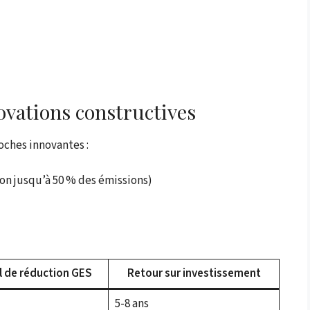
ovations constructives
oches innovantes :
ion jusqu’à 50 % des émissions)
l de réduction GES
Retour sur investissement
5-8 ans