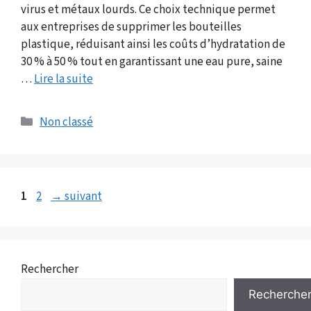
virus et métaux lourds. Ce choix technique permet
aux entreprises de supprimer les bouteilles
plastique, réduisant ainsi les coûts d’hydratation de
30 % à 50 % tout en garantissant une eau pure, saine
…
Lire la suite
Catégories
Non classé
Page
Page
1
2
→
suivant
Rechercher
Recherche