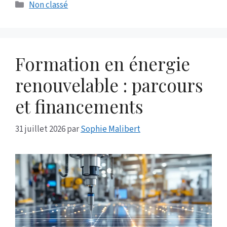
Catégories
Non classé
Formation en énergie
renouvelable : parcours
et financements
31 juillet 2026
par
Sophie Malibert